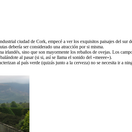
dustrial ciudad de Cork, empecé a ver los exquisitos paisajes del sur d
rutas debería ser considerado una atracción por si misma.
 irlandés, sino que son mayormente los rebaños de ovejas. Los campos 
alándote al pasar (si si, así se llama el sonido del «meeee»).
terizan al país verde (quizás junto a la cerveza) no se necesita ir a ning