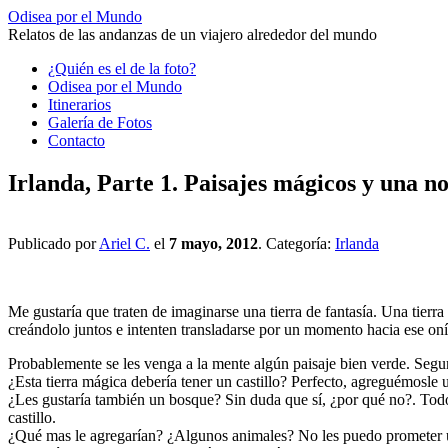
Odisea por el Mundo
Relatos de las andanzas de un viajero alrededor del mundo
Saltar
¿Quién es el de la foto?
al
Odisea por el Mundo
contenido
Itinerarios
Galería de Fotos
Contacto
Irlanda, Parte 1. Paisajes mágicos y una n
Publicado por
Ariel C.
el
7 mayo, 2012
. Categoría:
Irlanda
Me gustaría que traten de imaginarse una tierra de fantasía. Una tierr
creándolo juntos e intenten transladarse por un momento hacia ese oní
Probablemente se les venga a la mente algún paisaje bien verde. Segur
¿Esta tierra mágica debería tener un castillo? Perfecto, agreguémosle u
¿Les gustaría también un bosque? Sin duda que sí, ¿por qué no?. Tod
castillo.
¿Qué mas le agregarían? ¿Algunos animales? No les puedo prometer u