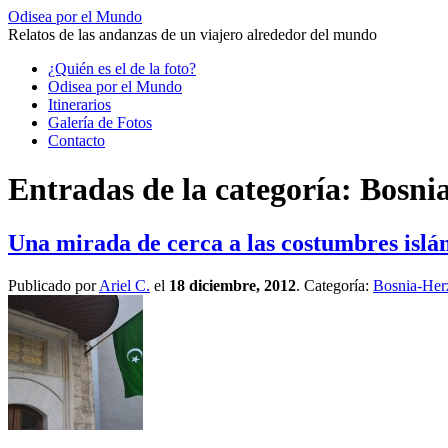
Odisea por el Mundo
Relatos de las andanzas de un viajero alrededor del mundo
Saltar
¿Quién es el de la foto?
al
Odisea por el Mundo
contenido
Itinerarios
Galería de Fotos
Contacto
Entradas de la categoría:
Bosni
Una mirada de cerca a las costumbres isl
Publicado por
Ariel C.
el
18 diciembre, 2012
. Categoría:
Bosnia-Her