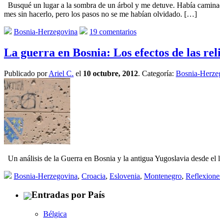
Busqué un lugar a la sombra de un árbol y me detuve. Había caminado
mes sin hacerlo, pero los pasos no se me habían olvidado. […]
Bosnia-Herzegovina
19 comentarios
La guerra en Bosnia: Los efectos de las re
Publicado por
Ariel C.
el
10 octubre, 2012
. Categoría:
Bosnia-Herze
Un análisis de la Guerra en Bosnia y la antigua Yugoslavia desde el lu
Bosnia-Herzegovina
,
Croacia
,
Eslovenia
,
Montenegro
,
Reflexiones
Entradas por País
Bélgica