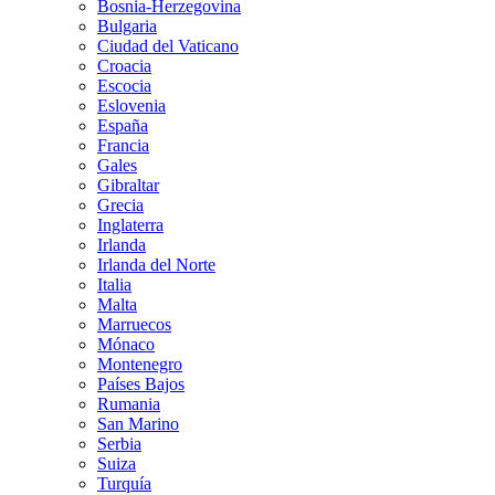
Bosnia-Herzegovina
Bulgaria
Ciudad del Vaticano
Croacia
Escocia
Eslovenia
España
Francia
Gales
Gibraltar
Grecia
Inglaterra
Irlanda
Irlanda del Norte
Italia
Malta
Marruecos
Mónaco
Montenegro
Países Bajos
Rumania
San Marino
Serbia
Suiza
Turquía