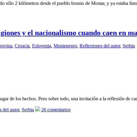
 sólo 2 kilómetros desde el pueblo bosnio de Mostar, y ya estaba list
ligiones y el nacionalismo cuando caen en m
govina
,
Croacia
,
Eslovenia
,
Montenegro
,
Reflexiones del autor
,
Serbia
gar de los hechos. Pero sobre todo, una invitación a la reflexión de ca
 del autor
,
Serbia
26 comentarios