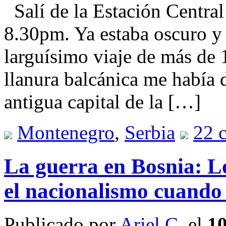
Salí de la Estación Central
8.30pm. Ya estaba oscuro y
larguísimo viaje de más de 1
llanura balcánica me había d
antigua capital de la […]
Montenegro
,
Serbia
22 
La guerra en Bosnia: Los
el nacionalismo cuando
Publicado por
Ariel C.
el
10