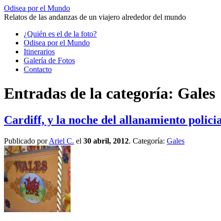
Odisea por el Mundo
Relatos de las andanzas de un viajero alrededor del mundo
Saltar
¿Quién es el de la foto?
al
Odisea por el Mundo
contenido
Itinerarios
Galería de Fotos
Contacto
Entradas de la categoría:
Gales
Cardiff, y la noche del allanamiento policia
Publicado por
Ariel C.
el
30 abril, 2012
. Categoría:
Gales