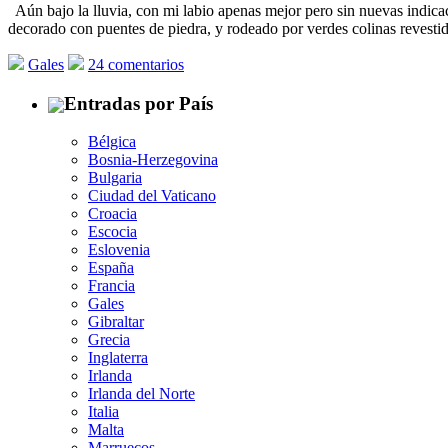
Aún bajo la lluvia, con mi labio apenas mejor pero sin nuevas indica
decorado con puentes de piedra, y rodeado por verdes colinas revest
Gales
24 comentarios
Entradas por País
Bélgica
Bosnia-Herzegovina
Bulgaria
Ciudad del Vaticano
Croacia
Escocia
Eslovenia
España
Francia
Gales
Gibraltar
Grecia
Inglaterra
Irlanda
Irlanda del Norte
Italia
Malta
Marruecos