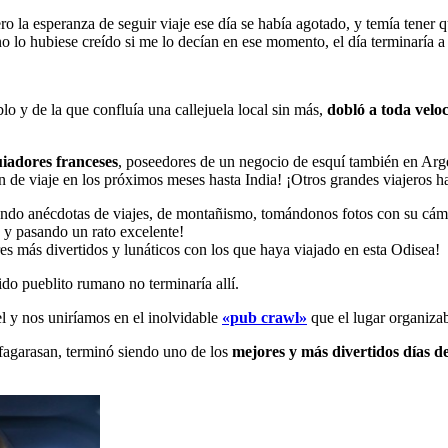
ro la esperanza de seguir viaje ese día se había agotado, y temía tener 
o lo hubiese creído si me lo decían en ese momento, el día terminaría a
o y de la que confluía una callejuela local sin más,
dobló a toda velo
iadores franceses
, poseedores de un negocio de esquí también en Arge
n de viaje en los próximos meses hasta India! ¡Otros grandes viajeros h
endo anécdotas de viajes, de montañismo, tomándonos fotos con su cámar
 y pasando un rato excelente!
res más divertidos y lunáticos con los que haya viajado en esta Odisea!
ido pueblito rumano no terminaría allí.
el y nos uniríamos en el inolvidable
«pub crawl»
que el lugar organizab
fagarasan, terminó siendo uno de los
mejores y más divertidos días de