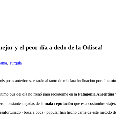
mejor y el peor día a dedo de la Odisea!
ania
,
Turquía
s posts anteriores, estarán al tanto de mi clara inclinación por el
«auto
último bus del día no frenó para recogerme en la
Patagonia Argentina
y
ron bastante alejadas de la
mala reputación
que esta costumbre viajer
desafortunado «boca a boca» popular han hecho carne de este método de 