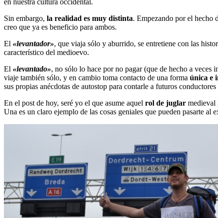
en nuestra cultura occidental.
Sin embargo,
la realidad es muy distinta
. Empezando por el hecho de
creo que ya es beneficio para ambos.
El
«levantador»
, que viaja sólo y aburrido, se entretiene con las hist
característico del medioevo.
El
«levantado»
, no sólo lo hace por no pagar (que de hecho a veces in
viaje también sólo, y en cambio toma contacto de una forma
única e 
sus propias anécdotas de autostop para contarle a futuros conductores
En el post de hoy, seré yo el que asume aquel
rol de juglar
medieval p
Una es un claro ejemplo de las cosas geniales que pueden pasarte al e