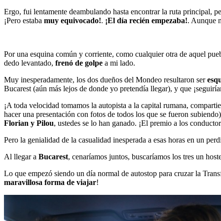
Ergo, fui lentamente deambulando hasta encontrar la ruta principal, pe
¡Pero estaba
muy equivocado!
.
¡El día recién empezaba!
. Aunque n
Por una esquina común y corriente, como cualquier otra de aquel puebl
dedo levantado,
frenó de golpe
a mi lado.
Muy inesperadamente, los dos dueños del Mondeo resultaron ser
esqu
Bucarest (aún más lejos de donde yo pretendía llegar), y que ¡seguiría
¡A toda velocidad tomamos la autopista a la capital rumana, comparti
hacer una presentación con fotos de todos los que se fueron subiendo)
Florian y Pilou
, ustedes se lo han ganado. ¡El premio a los conducto
Pero la genialidad de la casualidad inesperada a esas horas en un perd
Al llegar a
Bucarest
, cenaríamos juntos, buscaríamos los tres un host
Lo que empezó siendo un día normal de autostop para cruzar la Trans
maravillosa forma de viajar
!