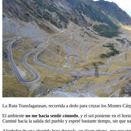
La Ruta Transfagarasan, recorrida a dedo para cruzar los Montes Cár
El ambiente
no me hacía sentir cómodo
, y el sol poniente en el hor
Caminé hacia la salida del pueblo y esperé bastante tiempo, sin que n
Alrededor de una aburrida hora después, un jóven gitano -que por cie