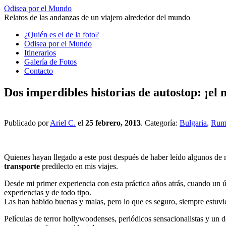
Odisea por el Mundo
Relatos de las andanzas de un viajero alrededor del mundo
Saltar
¿Quién es el de la foto?
al
Odisea por el Mundo
contenido
Itinerarios
Galería de Fotos
Contacto
Dos imperdibles historias de autostop: ¡el 
Publicado por
Ariel C.
el
25 febrero, 2013
. Categoría:
Bulgaria
,
Rum
Quienes hayan llegado a este post después de haber leído algunos de mi
transporte
predilecto en mis viajes.
Desde mi primer experiencia con esta práctica años atrás, cuando un 
experiencias y de todo tipo.
Las han habido buenas y malas, pero lo que es seguro, siempre estuvie
Películas de terror hollywoodenses, periódicos sensacionalistas y un 