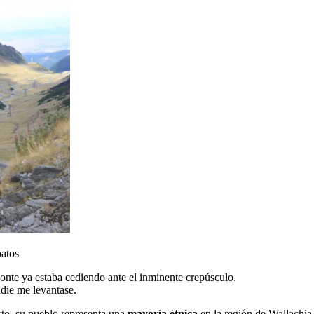
patos
izonte ya estaba cediendo ante el inminente crepúsculo.
adie me levantase.
rto, su pueblo representa una
mayoría étnica
en la región de Wallachia-