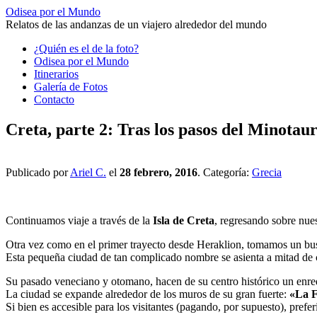
Odisea por el Mundo
Relatos de las andanzas de un viajero alrededor del mundo
Saltar
¿Quién es el de la foto?
al
Odisea por el Mundo
contenido
Itinerarios
Galería de Fotos
Contacto
Creta, parte 2: Tras los pasos del Minotau
Publicado por
Ariel C.
el
28 febrero, 2016
. Categoría:
Grecia
Continuamos viaje a través de la
Isla de Creta
, regresando sobre nue
Otra vez como en el primer trayecto desde Heraklion, tomamos un bus 
Esta pequeña ciudad de tan complicado nombre se asienta a mitad de ca
Su pasado veneciano y otomano, hacen de su centro histórico un enredo
La ciudad se expande alrededor de los muros de su gran fuerte:
«La F
Si bien es accesible para los visitantes (pagando, por supuesto), preferi