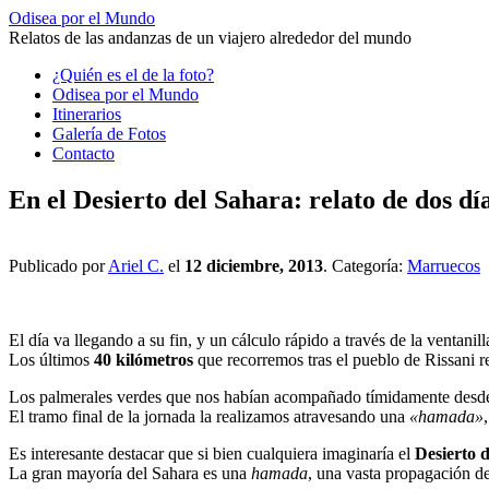
Odisea por el Mundo
Relatos de las andanzas de un viajero alrededor del mundo
Saltar
¿Quién es el de la foto?
al
Odisea por el Mundo
contenido
Itinerarios
Galería de Fotos
Contacto
En el Desierto del Sahara: relato de dos dí
Publicado por
Ariel C.
el
12 diciembre, 2013
. Categoría:
Marruecos
El día va llegando a su fin, y un cálculo rápido a través de la ventan
Los últimos
40 kilómetros
que recorremos tras el pueblo de Rissani re
Los palmerales verdes que nos habían acompañado tímidamente desde
El tramo final de la jornada la realizamos atravesando una
«hamada»
Es interesante destacar que si bien cualquiera imaginaría el
Desierto 
La gran mayoría del Sahara es una
hamada
, una vasta propagación de