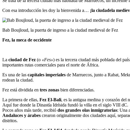
Se trata de la tercera ciudad más habitada de Marruecos, un increíble l
Con esa introducción les doy la bienvenida a…
¡la ciudadela mediev
Bab Boujloud, la puerta de ingreso a la ciudad medieval de Fez
Fez, la meca de occidente
La
ciudad de Fez
(o
«Fes»
) es la tercera ciudad más poblada del país
importantes rutas comerciales para el norte de África.
Es una de las
capitales imperiales
de Marruecos, junto a Rabat, Mekné
rodean la ciudad.
Fez está dividida en
tres zonas
bien diferenciadas.
La primera de ellas,
Fez El-Bali
, es la antigua medina y corazón del 
Aquí fue donde la Dinastía Idrísida fundó la villa en el siglo VIII dC.
Pocos años más tarde, recibió
dos grandes olas inmigratorias
: Una 
Andaluces y árabes
crearon originalmente dos ciudades aquí, separada
distritos.