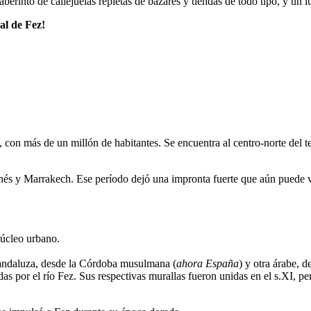
aberinto de callejuelas repletas de bazares y tiendas de todo tipo, y un 
al de Fez!
, con más de un millón de habitantes. Se encuentra al centro-norte del t
s y Marrakech. Ese período dejó una impronta fuerte que aún puede ver
núcleo urbano.
andaluza, desde la Córdoba musulmana (
ahora España
) y otra árabe, 
s por el río Fez. Sus respectivas murallas fueron unidas en el s.XI, pe