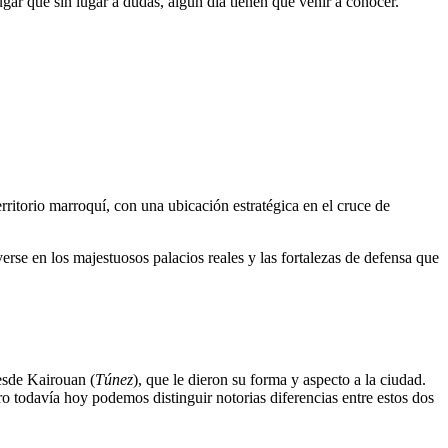
lugar que sin lugar a dudas, algún día tienen que venir a conocer.
erritorio marroquí, con una ubicación estratégica en el cruce de
se en los majestuosos palacios reales y las fortalezas de defensa que
desde Kairouan (
Túnez
), que le dieron su forma y aspecto a la ciudad.
ro todavía hoy podemos distinguir notorias diferencias entre estos dos