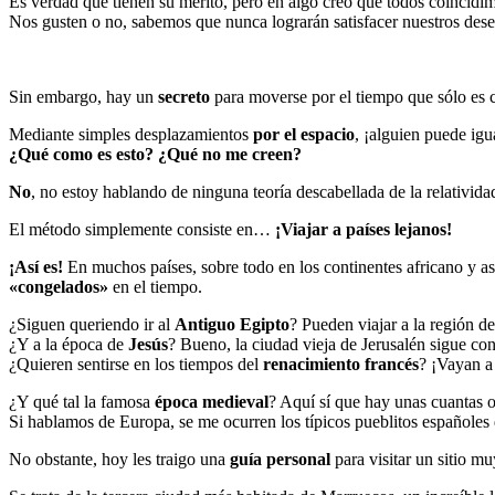
Es verdad que tienen su mérito, pero en algo creo que todos coincidi
Nos gusten o no, sabemos que nunca lograrán satisfacer nuestros dese
Sin embargo, hay un
secreto
para moverse por el tiempo que sólo es c
Mediante simples desplazamientos
por el espacio
, ¡alguien puede ig
¿Qué como es esto? ¿Qué no me creen?
No
, no estoy hablando de ninguna teoría descabellada de la relatividad
El método simplemente consiste en…
¡Viajar a países lejanos!
¡Así es!
En muchos países, sobre todo en los continentes africano y as
«congelados»
en el tiempo.
¿Siguen queriendo ir al
Antiguo Egipto
? Pueden viajar a la región d
¿Y a la época de
Jesús
? Bueno, la ciudad vieja de Jerusalén sigue con
¿Quieren sentirse en los tiempos del
renacimiento francés
? ¡Vayan a 
¿Y qué tal la famosa
época medieval
? Aquí sí que hay unas cuantas 
Si hablamos de Europa, se me ocurren los típicos pueblitos españoles 
No obstante, hoy les traigo una
guía personal
para visitar un sitio mu