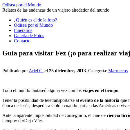
Odisea por el Mundo
Relatos de las andanzas de un viajero alrededor del mundo
Saltar
¿Quién es el de la foto?
al
Odisea por el Mundo
contenido
Itinerarios
Galería de Fotos
Contacto
Guía para visitar Fez (¡o para realizar viaj
Publicado por
Ariel C.
el
23 diciembre, 2013
. Categoría:
Marruecos
Todo el mundo fantaseó alguna vez con los
viajes en el tiempo
.
Tener la posibilidad de teletransportarse al
evento de la historia
que m
época de Jesús, despedir a Colón cuando partía a las Américas o vive
Ante la aparente imposibilidad de conseguirlo, el cine de
ciencia ficc
tiempo» o «Deja Vú».