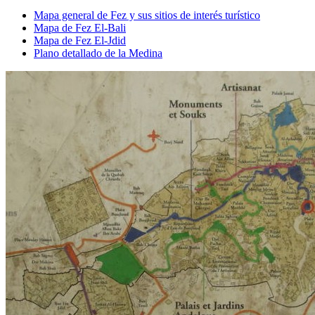
Mapa general de Fez y sus sitios de interés turístico
Mapa de Fez El-Bali
Mapa de Fez El-Jdid
Plano detallado de la Medina