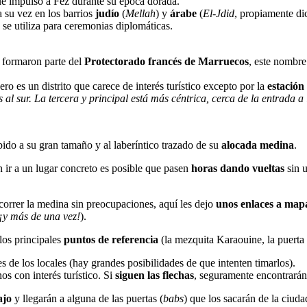
ue impulsó a Fez durante su época dorada.
a su vez en los barrios
judío
(
Mellah
) y
árabe
(
El-Jdid
, propiamente di
o se utiliza para ceremonias diplomáticas.
a formaron parte del
Protectorado francés de Marruecos
, este nombre
o es un distrito que carece de interés turístico excepto por la
estación
al sur. La tercera y principal está más céntrica, cerca de la entrada a
bido a su gran tamaño y al laberíntico trazado de su
alocada medina
.
 ir a un lugar concreto es posible que pasen
horas dando vueltas
sin u
correr la medina sin preocupaciones, aquí les dejo
unos enlaces a map
¡y más de una vez!
).
 los principales
puntos de referencia
(la mezquita Karaouine, la puerta B
s de los locales (hay grandes posibilidades de que intenten timarlos).
os con interés turístico. Si
siguen las flechas
, seguramente encontrarán
ajo
y llegarán a alguna de las puertas (
babs
) que los sacarán de la ciud