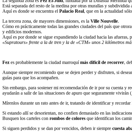
La segunda zona es
Fez El-Jdid
, fundada por la Dinastía Merínida q
Está separada del resto de la medina por otras murallas y subdividida 
Aquí es donde se encuentra el
Palacio Real
, que en la actualidad sól
La tercera zona, de mayores dimensiones, es la
Ville Nouvelle
.
Cómo en prácticamente todas las grandes ciudades del país que otror
y edificios modernos.
Aquí es por donde se sigue expandiendo la ciudad hacia las afueras, per
«Supratours» frente a la de tren y la de «CTM» unos 2 kilómetros más 
Fez
es probablemente la ciudad marroquí
más difícil de recorrer
, de
Aunque siempre recomiendo que se dejen perder y disfruten, si desean
guías para que los acompañen.
Sin embargo, para sostener mi recomendación de ir por su cuenta y re
ayudarán a salir de las situaciones de apuro que seguramente vivirán (
Mírenlos durante un rato antes de ir, tratando de identificar y recordar
Si estando allí se desorientan, no confien demasiado en las indicacione
Busquen los carteles con
rombos de colores
que identifican los camin
Si siguen perdidos y se dan por vencidos, deben ir siempre
cuesta ab